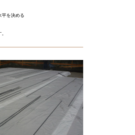
。
水平を決める
す。