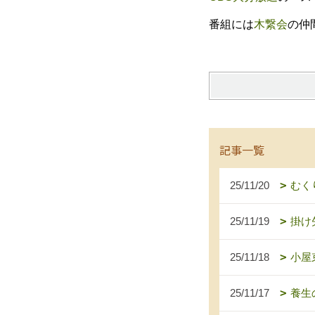
番組には
木繋会
の仲
記事一覧
25/11/20
むく
25/11/19
掛け
25/11/18
小屋
25/11/17
養生