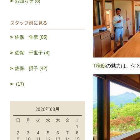
お知らせ (8)
スタッフ別に見る
佐保 伸彦 (85)
佐保 千世子 (4)
T様邸
の魅力は、何
佐保 摂子 (42)
(17)
2026年08月
日
月
火
水
木
金
土
1
2
3
4
5
6
7
8
9
10
11
12
13
14
15