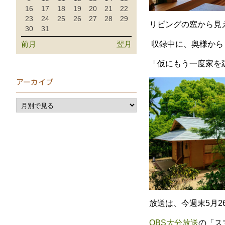
16
17
18
19
20
21
22
23
24
25
26
27
28
29
リビングの窓から見
30
31
前月
翌月
収録中に、奥様から
「仮にもう一度家を
アーカイブ
放送は、今週末5月2
OBS大分放送
の「ス