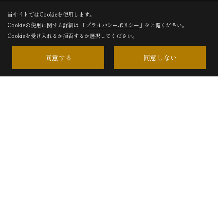
当サイトではCookieを使用します。
Cookieの使用に関する詳細は 「
プライバシーポリシー
」をご覧ください。
Cookieを受け入れるか拒否するか選択してください。
有限会社 わさだ工務店
同意する
同意しない
〒870-1133
大分県大分市宮崎1492番地の151
TEL：
097-568-5080
＜営業時間＞8:00～18:00
＜定休日＞日曜・祝・祭日 ※ご予約のお客様は時間外でも
対応いたします。
Copyright (c) wasadakomuten. All Rights Reserved.
Produced by
ゴデスクリエイト