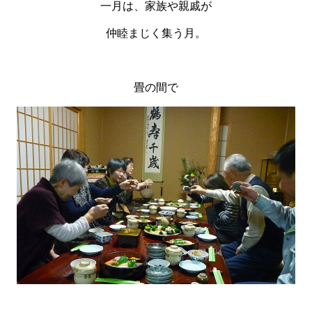
一月は、家族や親戚が
仲睦まじく集う月。
畳の間で