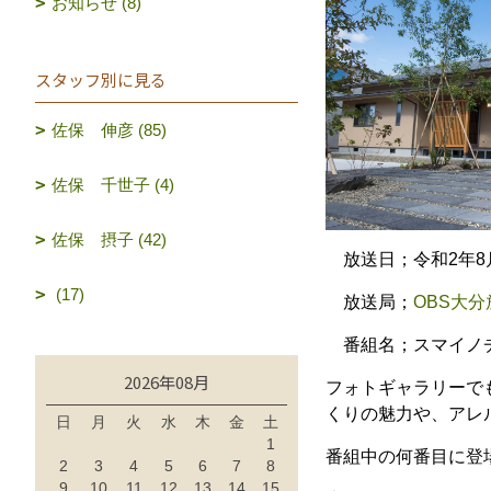
お知らせ (8)
スタッフ別に見る
佐保 伸彦 (85)
佐保 千世子 (4)
佐保 摂子 (42)
放送日；令和2年8月
(17)
放送局；
OBS大分
番組名；スマイノ
2026年08月
フォトギャラリーで
くりの魅力や、アレ
日
月
火
水
木
金
土
1
番組中の何番目に登
2
3
4
5
6
7
8
9
10
11
12
13
14
15