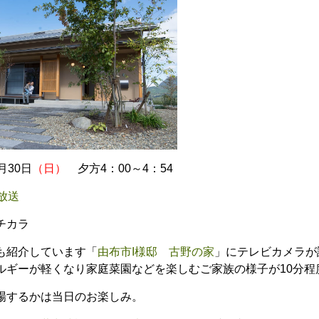
30日
（日）
夕方4：00～4：54
放送
チカラ
も紹介しています「
由布市I様邸 古野の家
」にテレビカメラが
ルギーが軽くなり家庭菜園などを楽しむご家族の様子が10分程
場するかは当日
のお楽しみ。