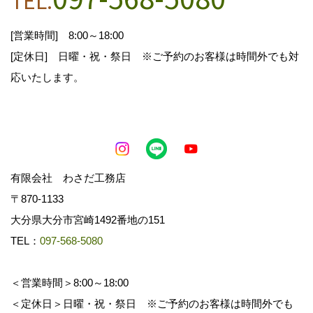
TEL.
1.お客様からのお問合せの対応
2.お客様に適した情報やイベント案内を郵送・E
[営業時間] 8:00～18:00
メール等でお知らせ
[定休日] 日曜・祝・祭日 ※ご予約のお客様は時間外でも対
3.お客様の家づくりに関するご提案
応いたします。
4.必要に応じてお客様へのご連絡
有限会社 わさだ工務店
第三者への開示
〒870-1133
大分県大分市宮崎1492番地の151
取得した個人情報は、お客様の同意がなく第三者
TEL：
097-568-5080
に開示することはありません。
ただし、次の場合は除きます。
＜営業時間＞8:00～18:00
1.法令に基づく場合
＜定休日＞日曜・祝・祭日 ※ご予約のお客様は時間外でも