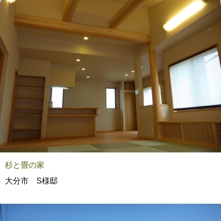
杉と畳の家
大分市 S様邸