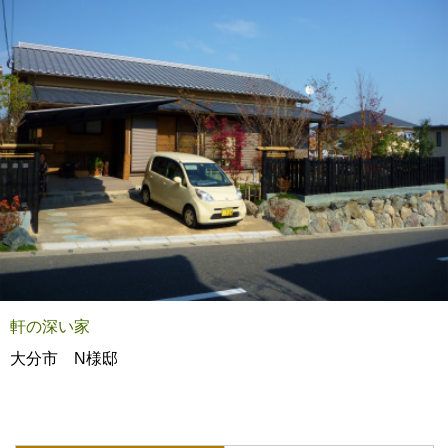
軒の深い家
大分市 N様邸