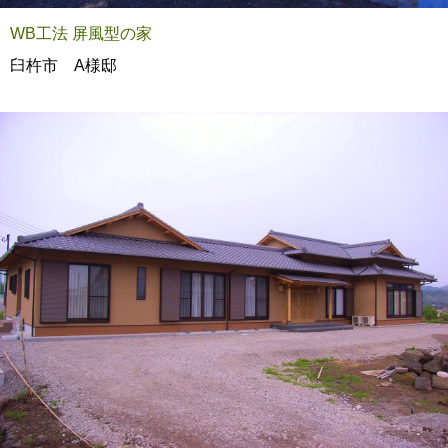
WB工法 屏風型の家
臼杵市 A様邸