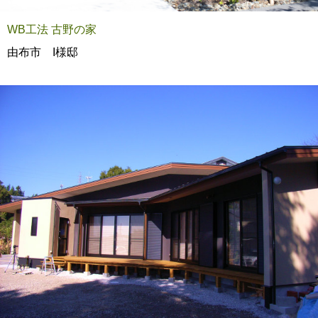
WB工法 古野の家
由布市 I様邸