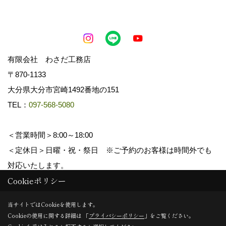
有限会社 わさだ工務店
〒870-1133
大分県大分市宮崎1492番地の151
TEL：
097-568-5080
＜営業時間＞8:00～18:00
＜定休日＞日曜・祝・祭日 ※ご予約のお客様は時間外でも
対応いたします。
Cookieポリシー
Copyright (c) wasadakomuten. All Rights Reserved.
当サイトではCookieを使用します。
Cookieの使用に関する詳細は 「
プライバシーポリシー
」をご覧ください。
Produced by
ゴデスクリエイト