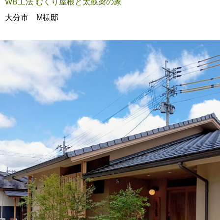
WB工法 むくり屋根と太鼓梁の家
大分市 M様邸