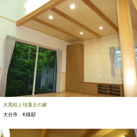
大黒柱と珪藻土の家
大分市 K様邸