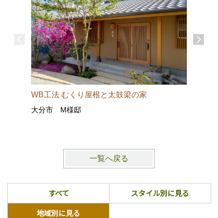
賀来北の
WB工法 むくり屋根と太鼓梁の家
大分市 
大分市 M様邸
一覧へ戻る
すべて
スタイル別に見る
地域別に見る