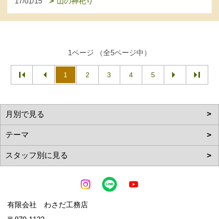
17/01/15
山の神祀り
1ページ （全5ページ中）
1
2
3
4
5
有限会社 わさだ工務店