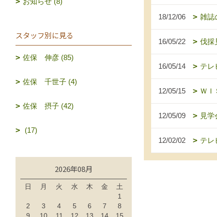
お知らせ (8)
18/12/06
雑誌
スタッフ別に見る
16/05/22
伐採
佐保 伸彦 (85)
16/05/14
テレ
佐保 千世子 (4)
12/05/15
ＷＩ
佐保 摂子 (42)
12/05/09
見学
(17)
12/02/02
テレ
2026年08月
日
月
火
水
木
金
土
1
2
3
4
5
6
7
8
9
10
11
12
13
14
15